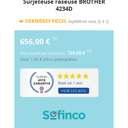
Surjeteuse raseuse BROTHER
4234D
DERNIÈRES PIÈCES
Expédition sous 2j à 7j
656,00 €
TTC
TTC
729,00 €
Prix conseillé par le fabricant :
Dont
1,00 €
d'éco-participation
Basé sur 1 avis
VOIR LES AVIS