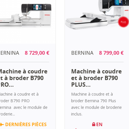
ERNINA
8 729,00 €
BERNINA
8 799,00 €
achine à coudre
Machine à coudre
t à broder B790
et à broder B790
RO...
PLUS...
achine à coudre et à
Machine à coudre et à
roder B790 PRO
broder Bernina 790 Plus
ernina avec le module de
avec le module de broderie
roderie...
inclus.
DERNIÈRES PIÈCES
EN