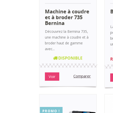
Machine à coudre
et à broder 735
Bernina
L
Découvrez la Bernina 735,
p
une machine à coudre et à
b
broder haut de gamme
un
avec...
DISPONIBLE
R
Comparer
Voir
PROMO !