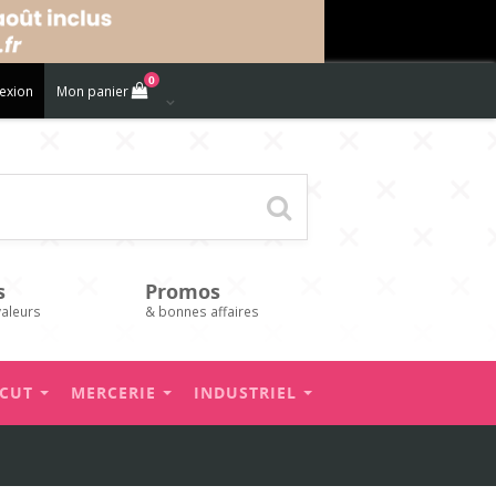
0
exion
Mon panier
s
Promos
valeurs
& bonnes affaires
’CUT
MERCERIE
INDUSTRIEL