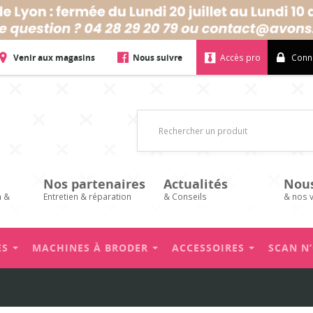
Venir aux magasins
Nous suivre
Accès pro
Conn
Nos partenaires
Actualités
Nou
n &
Entretien & réparation
& Conseils
& nos 
ES
MACHINES À BRODER
ACCESSOIRES
SCAN N