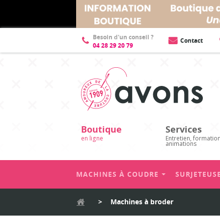
Besoin d'un conseil ?
Contact
04 28 29 20 79
Boutique
Services
en ligne
Entretien, formatio
animations
MACHINES À COUDRE
SURJETEUS
>
Machines à broder