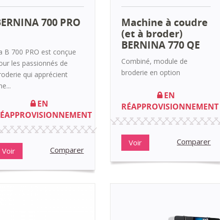
BERNINA 700 PRO
Machine à coudre
(et à broder)
BERNINA 770 QE
a B 700 PRO est conçue
Combiné, module de
our les passionnés de
broderie en option
roderie qui apprécient
e...
EN
EN
RÉAPPROVISIONNEMENT
ÉAPPROVISIONNEMENT
Comparer
Voir
Comparer
Voir