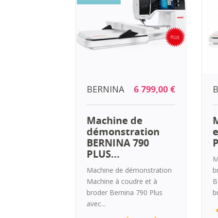
BERNINA
6 799,00 €
B
Machine de
M
démonstration
e
BERNINA 790
P
PLUS...
M
Machine de démonstration
b
Machine à coudre et à
B
broder Bernina 790 Plus
b
avec...