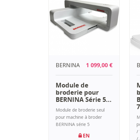
BERNINA
1 099,00 €
B
Module de
broderie pour
b
BERNINA Série 5...
B
7
Module de broderie seul
pour machine à broder
M
BERNINA série 5
p
/
EN
/..