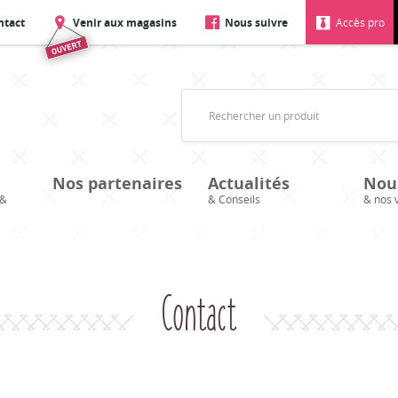
ntact
Venir aux magasins
Nous suivre
Accès pro
Nos partenaires
Actualités
Nou
 &
& Conseils
& nos 
Contact