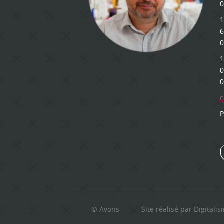
0
1
6
0
1
0
0
c
P
© Avons
Site réalisé par Digitalis