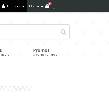
0
Mon compte
Mon panier
s
Promos
valeurs
& bonnes affaires