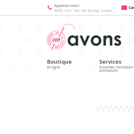
Appelez-nous !
Co
9h30-12h / 14h-19h de mar. à sam.
Boutique
Services
en ligne
Entretien, formation
animations