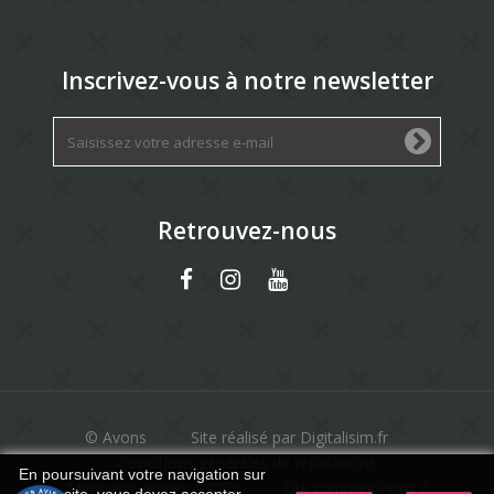
Inscrivez-vous à notre newsletter
Retrouvez-nous
© Avons
Site réalisé par Digitalisim.fr
Conditions générales de réparations
En poursuivant votre navigation sur
Mentions légales & CGV
Qui sommes-nous ?