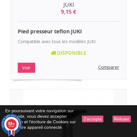
JUKI
9,15 €
Pied presseur teflon JUKI
Compatible avec tous les modèles JUKI
DISPONIBLE
Comparer
Voir
En poursuivant votre navigation sur
ce site, vous devez accepter
J'accepte
Refuser
l’utilisation et l'écriture de Cookies sur
9.8
/10
1591 avis
votre appareil connecté.