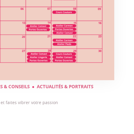
S & CONSEILS
ACTUALITÉS & PORTRAITS
 faites vibrer votre passion