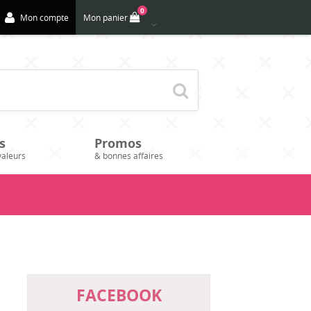
0
Mon compte
Mon panier
s
Promos
valeurs
& bonnes affaires
FACEBOOK