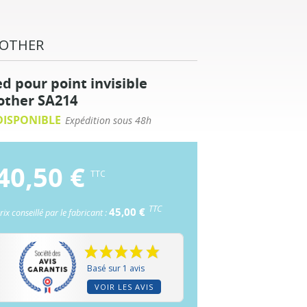
OTHER
ed pour point invisible
other SA214
ISPONIBLE
Expédition sous 48h
40,50 €
TTC
TTC
45,00 €
rix conseillé par le fabricant :
Basé sur 1 avis
VOIR LES AVIS