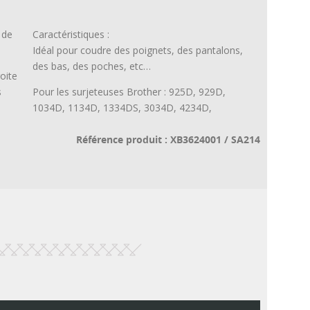
 de
Caractéristiques :
Idéal pour coudre des poignets, des pantalons,
des bas, des poches, etc…
oite
s
Pour les surjeteuses Brother : 925D, 929D,
1034D, 1134D, 1334DS, 3034D, 4234D,
Référence produit : XB3624001 / SA214