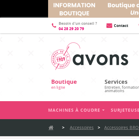
Description
Fiche technique
Besoin d'un conseil ?
Contact
04 28 29 20 79
Boutique
Services
en ligne
Entretien, formatio
animations
MACHINES À COUDRE
SURJETEUS
>
Accessoires
>
Accessoires BR