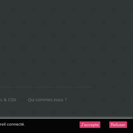
es & CGV
Qui sommes-nous ?
reil connecté.
J'accepte
Refuser