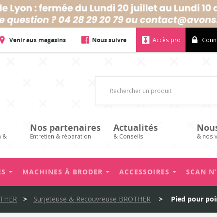
Vos avis
Venir aux magasins
Nous suivre
Accès pro
Conn
Nos partenaires
Actualités
Nou
n &
Entretien & réparation
& Conseils
& nos 
ES
MACHINES À BRODER
ACCESSOIRES
SCAN N
OTHER
>
Surjeteuse & Recouvreuse BROTHER
>
Pied pour poi