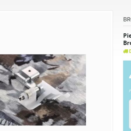
BR
Pi
Br
D
P