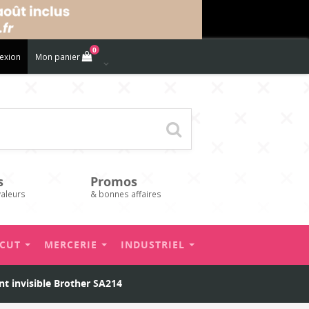
0
exion
Mon panier
s
Promos
valeurs
& bonnes affaires
’CUT
MERCERIE
INDUSTRIEL
nt invisible Brother SA214