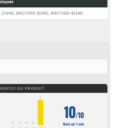
stiques
 2104D, BROTHER 3034D, BROTHER 4234D
 PROPOS DU PRODUIT
1
10
/10
0
0
0
0
Basé sur 1 avis
1★
2★
3★
4★
5★