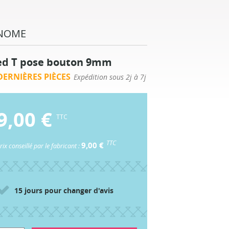
NOME
ed T pose bouton 9mm
ERNIÈRES PIÈCES
Expédition sous 2j à 7j
9,00 €
TTC
TTC
9,00 €
rix conseillé par le fabricant :
15 jours pour changer d'avis