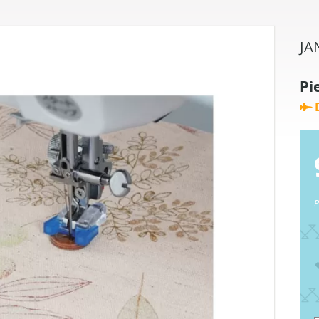
JA
Pi
D
P