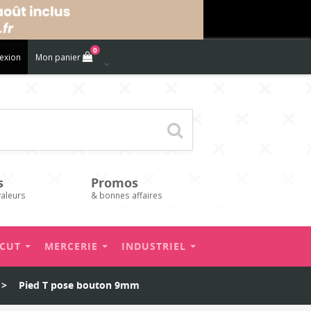
0
exion
Mon panier
s
Promos
valeurs
& bonnes affaires
’CUT
MERCERIE
INDUSTRIEL
>
Pied T pose bouton 9mm