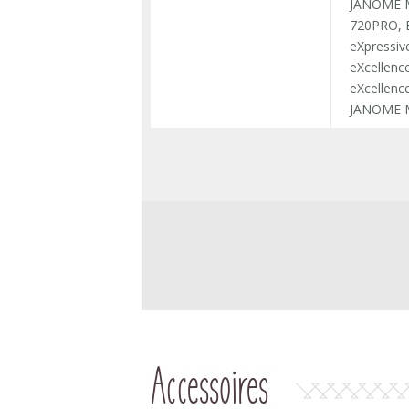
JANOME MC
720PRO, E
eXpressiv
eXcellence
eXcellenc
JANOME M
Accessoires