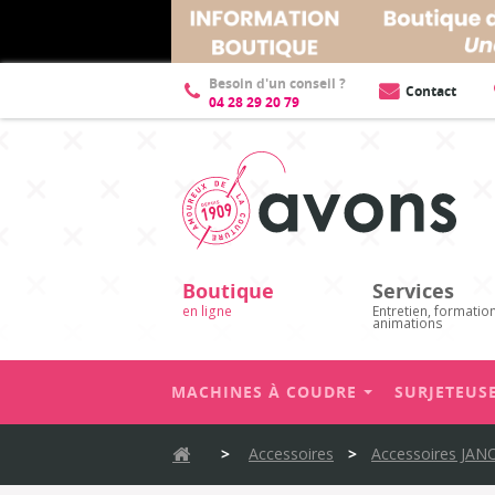
Besoin d'un conseil ?
Contact
04 28 29 20 79
Boutique
Services
en ligne
Entretien, formatio
animations
MACHINES À COUDRE
SURJETEUS
>
Accessoires
>
Accessoires JAN