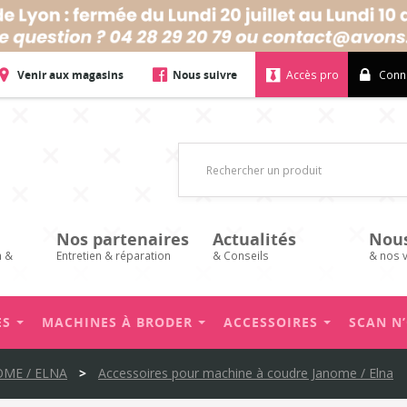
Venir aux magasins
Nous suivre
Accès pro
Conn
Nos partenaires
Actualités
Nou
n &
Entretien & réparation
& Conseils
& nos 
ES
MACHINES À BRODER
ACCESSOIRES
SCAN N
OME / ELNA
>
Accessoires pour machine à coudre Janome / Elna