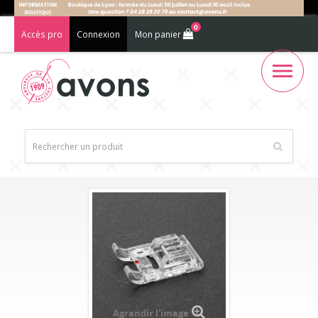
0
Accès pro
Connexion
Mon panier
Agrandir l'image