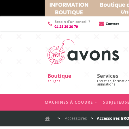
Besoin d'un conseil ?
Contact
04 28 29 20 79
Boutique
Services
en ligne
Entretien, formatio
animations
MACHINES À COUDRE
SURJETEUS
>
Accessoires
>
Accessoires BR