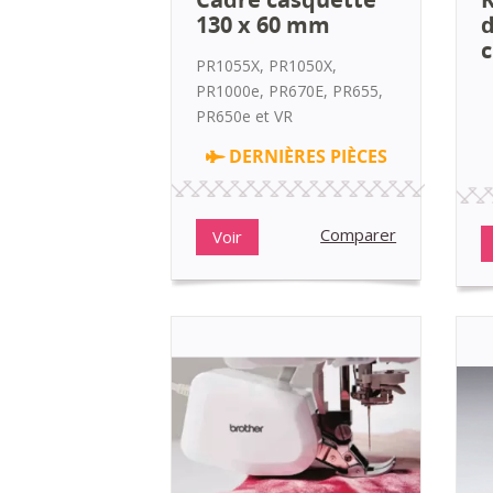
130 x 60 mm
d
c
PR1055X, PR1050X,
PR1000e, PR670E, PR655,
PR650e et VR
DERNIÈRES PIÈCES
Comparer
Voir