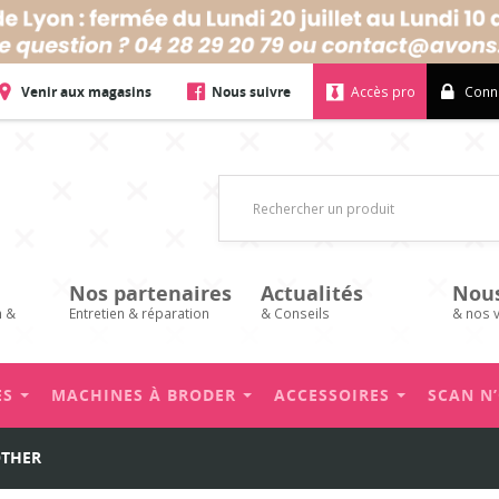
Venir aux magasins
Nous suivre
Accès pro
Conn
Nos partenaires
Actualités
Nou
n &
Entretien & réparation
& Conseils
& nos 
ES
MACHINES À BRODER
ACCESSOIRES
SCAN N
OTHER