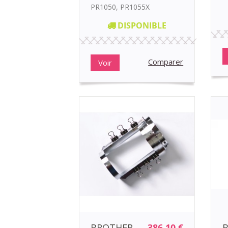
PR1050, PR1055X
DISPONIBLE
Comparer
Voir
BROTHER
386,10 €