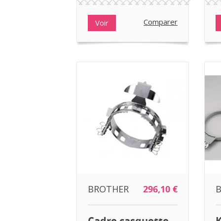
Comparer
Voir
BROTHER
296,10 €
Cadre casquette
K