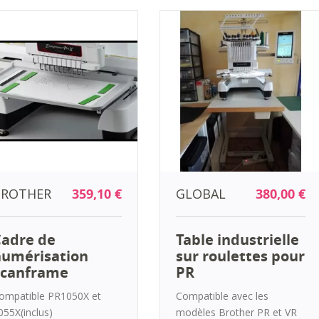
BROTHER
359,10 €
GLOBAL
380,00 €
adre de
Table industrielle
umérisation
sur roulettes pour
Scanframe
PR
ompatible PR1050X et
Compatible avec les
055X(inclus)
modèles Brother PR et VR