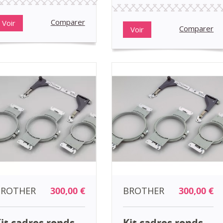
Comparer
Voir
Comparer
Voir
BROTHER
300,00 €
BROTHER
300,00 €
it cadres ronds
Kit cadres ronds