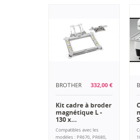
BROTHER
332,00 €
Kit cadre à broder
C
magnétique L -
n
130 x...
Compatibles avec les
C
modèles : PR670, PR680,
1