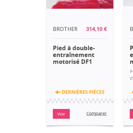
BROTHER
314,10 €
Pied à double-
P
entraînement
motorisé DF1
m
P
V
DERNIÈRES PIÈCES
Comparer
Voir