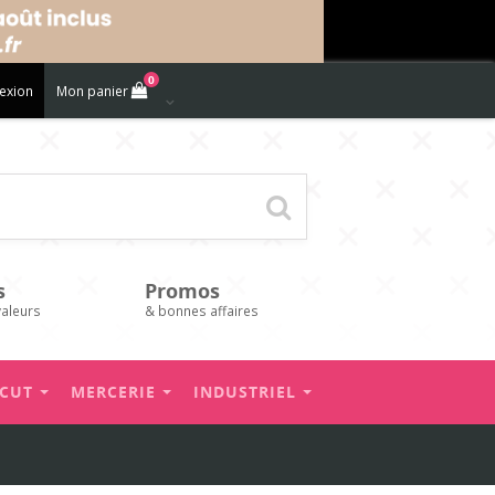
0
exion
Mon panier
s
Promos
valeurs
& bonnes affaires
’CUT
MERCERIE
INDUSTRIEL