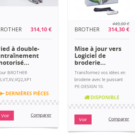
449,00 €
BROTHER
314,10 €
BROTHER
314,30 €
ied à double-
Mise à jour vers
entraînement
Logiciel de
otorisé...
broderie...
our BROTHER
Transformez vos idées en
5,V7,XV,VQ2,XP1
broderie avec le puissant
PE-DESIGN 10.
DERNIÈRES PIÈCES
DISPONIBLE
Comparer
Voir
Comparer
Voir