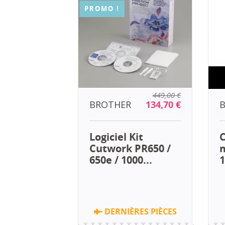
PROMO !
449,00 €
BROTHER
134,70 €
Logiciel Kit
C
Cutwork PR650 /
m
650e / 1000...
1
DERNIÈRES PIÈCES