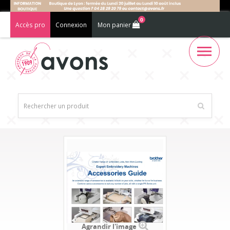
0
Accès pro
Connexion
Mon panier
Agrandir l'image