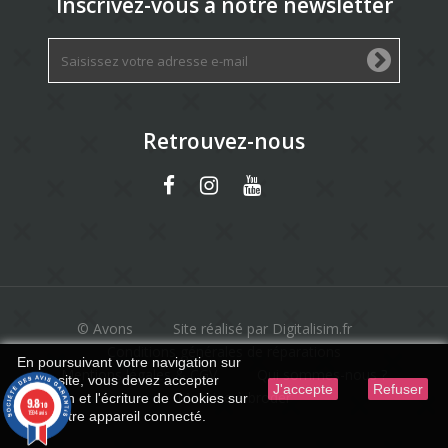
Inscrivez-vous à notre newsletter
Retrouvez-nous
© Avons
Site réalisé par Digitalisim.fr
Conditions générales de réparations
En poursuivant votre navigation sur
Mentions légales & CGV
Qui sommes-nous ?
ce site, vous devez accepter
J'accepte
Refuser
Machine à broder
l’utilisation et l'écriture de Cookies sur
9.8
/10
1594 avis
votre appareil connecté.