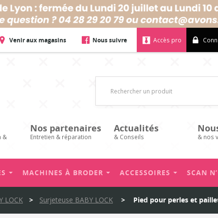
Accessoires
Venir aux magasins
Nous suivre
Accès pro
Conn
Nos partenaires
Actualités
Nou
n &
Entretien & réparation
& Conseils
& nos 
ES
MACHINES À BRODER
ACCESSOIRES
SCAN N
BY LOCK
>
Surjeteuse BABY LOCK
>
Pied pour perles et paill