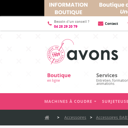
Description
Fiche technique
Besoin d'un conseil ?
Contact
04 28 29 20 79
Boutique
Services
en ligne
Entretien, formatio
animations
MACHINES À COUDRE
SURJETEUS
>
Accessoires
>
Accessoires BA