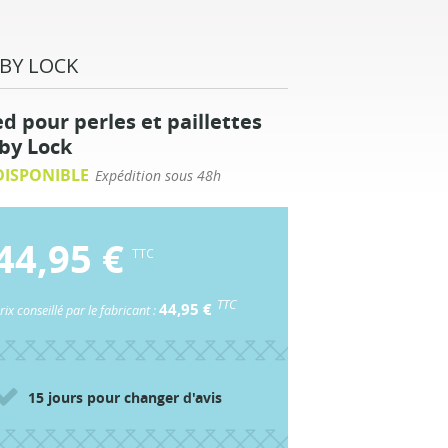
BY LOCK
ed pour perles et paillettes
by Lock
ISPONIBLE
Expédition sous 48h
44,95 €
TTC
TTC
44,95 €
rix conseillé par le fabricant :
15 jours pour changer d'avis