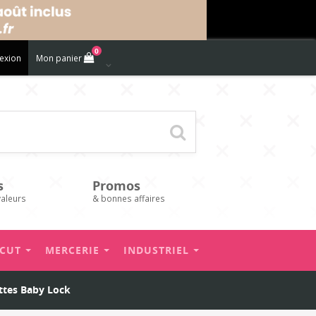
0
exion
Mon panier
s
Promos
valeurs
& bonnes affaires
’CUT
MERCERIE
INDUSTRIEL
ettes Baby Lock