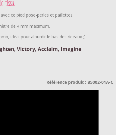
de tissu
.
e avec ce pied pose-perles et paillettes.
diamètre de 4 mm maximum.
mb, idéal pour alourdir le bas des rideaux ;)
ighten, Victory, Acclaim, Imagine
Référence produit : B5002-01A-C