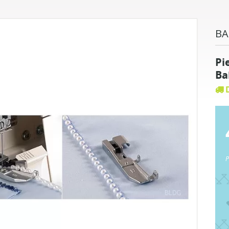
BA
Pi
Ba
D
P