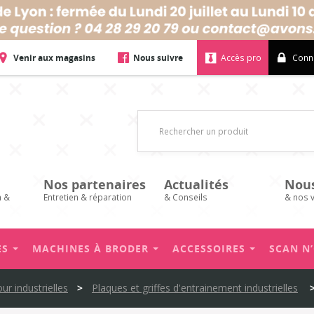
Venir aux magasins
Nous suivre
Accès pro
Conn
Nos partenaires
Actualités
Nou
n &
Entretien & réparation
& Conseils
& nos 
ES
MACHINES À BRODER
ACCESSOIRES
SCAN N
r industrielles
>
Plaques et griffes d'entrainement industrielles