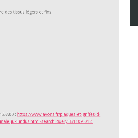
e des tissus légers et fins.
012-A00 :
https://www.avons.fr/plaques-et-griffes-d-
ginale-juki-indus.html?search_query=B1109-012-