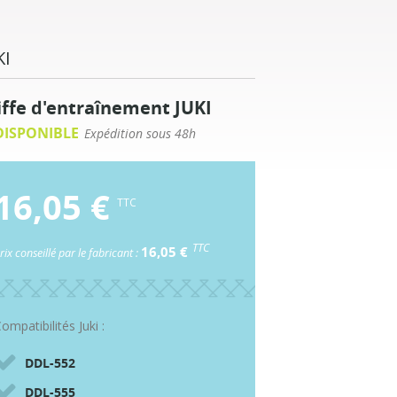
KI
iffe d'entraînement JUKI
ISPONIBLE
Expédition sous 48h
16,05 €
TTC
TTC
16,05 €
rix conseillé par le fabricant :
ompatibilités Juki :
DDL-552
DDL-555