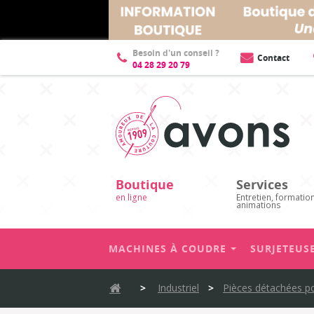
Description
Besoin d'un conseil ?
Contact
04 28 29 20 79
Boutique
Services
en ligne
Entretien, formatio
animations
MACHINES À COUDRE
SURJETEUS
>
Industriel
>
Pièces détachées pou