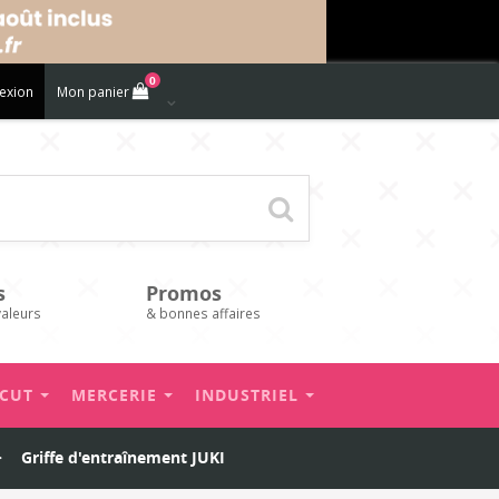
0
exion
Mon panier
s
Promos
valeurs
& bonnes affaires
’CUT
MERCERIE
INDUSTRIEL
>
Griffe d'entraînement JUKI