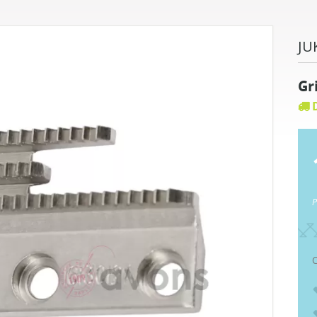
JU
Gr
D
P
C