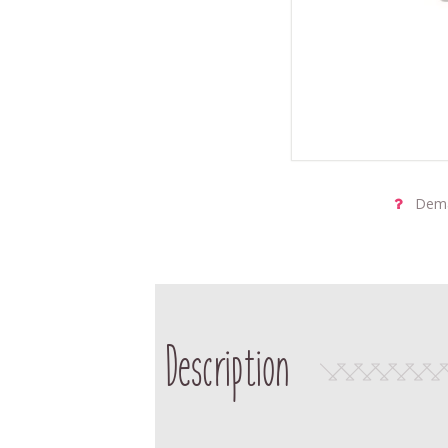
Dema
Description