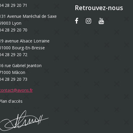
04 28 29 20 71
Retrouvez-nous
131 Avenue Maréchal de Saxe
69003 Lyon
04 28 29 20 70
19 avenue Alsace Lorraine
01000 Bourg-En-Bresse
04 28 29 20 72
16 rue Gabriel Jeanton
71000 Mâcon
04 28 29 20 73
contact@avons.fr
Plan d'accès