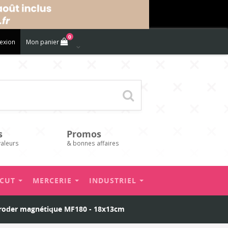
0
exion
Mon panier
s
Promos
valeurs
& bonnes affaires
’CUT
MERCERIE
INDUSTRIEL
broder magnétique MF180 - 18x13cm