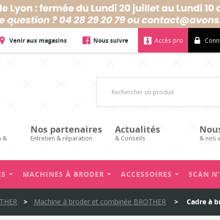
Venir aux magasins
Nous suivre
Accès pro
Conn
Nos partenaires
Actualités
Nou
n &
Entretien & réparation
& Conseils
& nos 
ES
MACHINES À BRODER
ACCESSOIRES
SCAN N
OTHER
>
Machine à broder et combinée BROTHER
>
Cadre à 