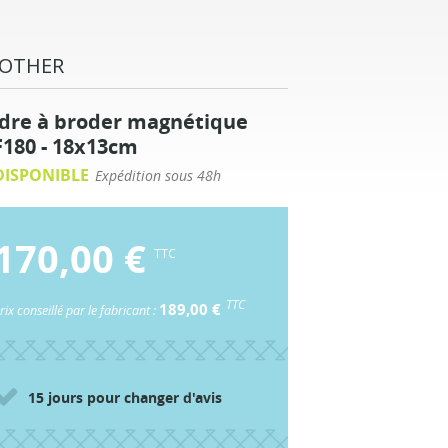
OTHER
dre à broder magnétique
180 - 18x13cm
ISPONIBLE
Expédition sous 48h
170,00 €
TTC
TTC
189,00 €
rix conseillé par le fabricant :
15 jours pour changer d'avis