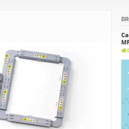
BR
Ca
MF
D
P