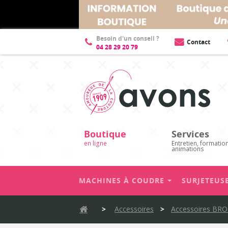
Description
Fiche technique
Besoin d'un conseil ?
Contact
04 28 29 20 79
Boutique
Services
en ligne
Entretien, formatio
animations
MACHINES À COUDRE
SURJETEUS
>
Accessoires
>
Accessoires BR