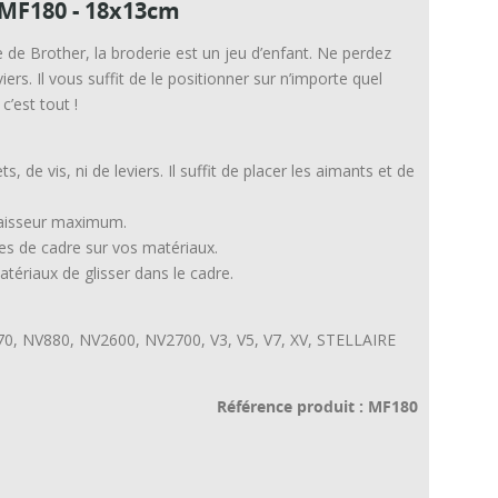
MF180 - 18x13cm
de Brother, la broderie est un jeu d’enfant. Ne perdez
rs. Il vous suffit de le positionner sur n’importe quel
’est tout !
, de vis, ni de leviers. Il suffit de placer les aimants et de
paisseur maximum.
es de cadre sur vos matériaux.
ériaux de glisser dans le cadre.
0, NV880, NV2600, NV2700, V3, V5, V7, XV, STELLAIRE
Référence produit : MF180