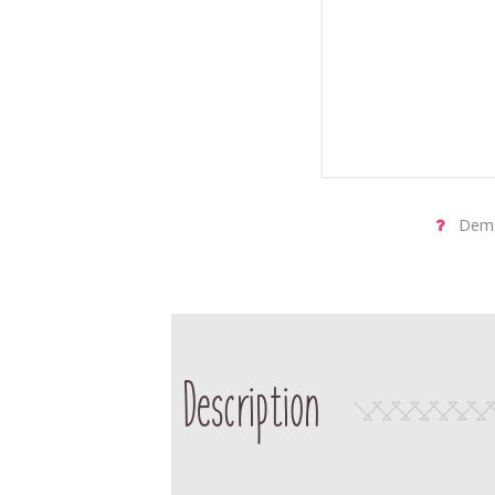
Dema
Description