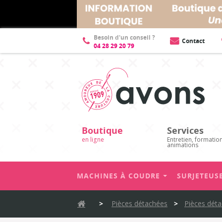
Description
Fiche technique
Besoin d'un conseil ?
Contact
04 28 29 20 79
Boutique
Services
en ligne
Entretien, formatio
animations
MACHINES À COUDRE
SURJETEUS
>
Pièces détachées
>
Pièces dét