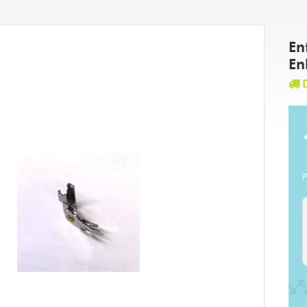
En
En
D
P