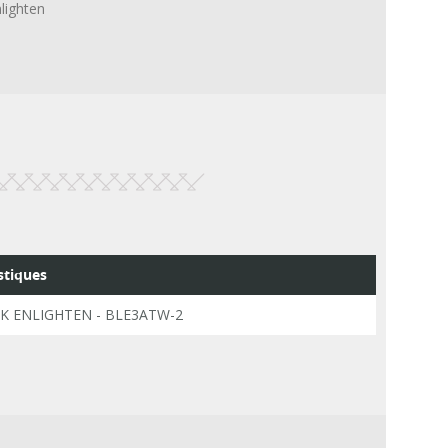
lighten
stiques
K ENLIGHTEN - BLE3ATW-2