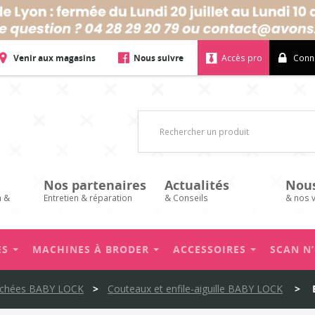
Vos avis
Venir aux magasins
Nous suivre
Accès pro
Conn
Nos partenaires
Actualités
Nou
n &
Entretien & réparation
& Conseils
& nos 
ES
MACHINES À BRODER
ACCESSOIRES
SCAN N
achées BABY LOCK
>
Couteaux et enfile-aiguille BABY LOCK
>