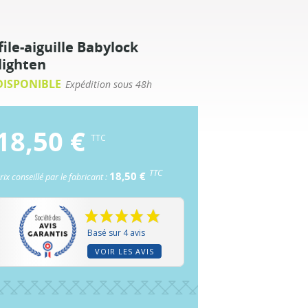
file-aiguille Babylock
lighten
ISPONIBLE
Expédition sous 48h
18,50 €
TTC
TTC
18,50 €
rix conseillé par le fabricant :
Basé sur 4 avis
VOIR LES AVIS