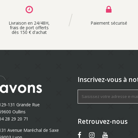
Livraison en 24/48H,
Paiement sécurisé
frais de port offerts
dès 150 € d'achat
Inscrivez-vous à no
129-131 Grande Rue
69600 Oullins
04 28 29 20 71
Retrouvez-nous
131 Avenue Maréchal de Saxe
69003 Lyon