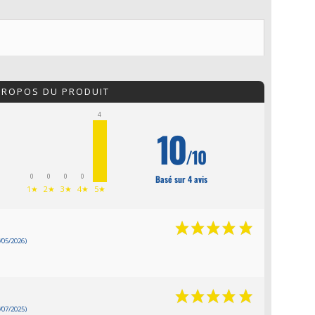
 PROPOS DU PRODUIT
4
10
/10
0
0
0
0
Basé sur 4 avis
1★
2★
3★
4★
5★
/05/2026)
/07/2025)