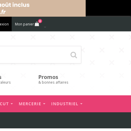
0
exion
Mon panier
s
Promos
valeurs
& bonnes affaires
’CUT
MERCERIE
INDUSTRIEL