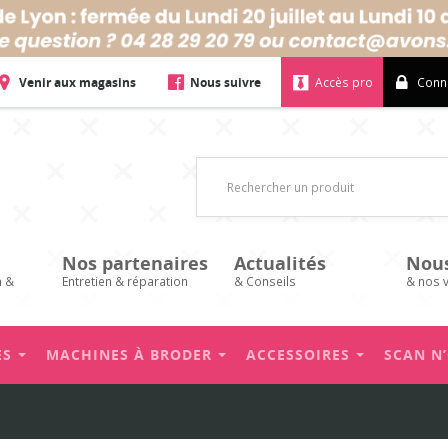
Venir aux magasins
Nous suivre
Accès pro
Conn
Nos partenaires
Actualités
Nou
n &
Entretien & réparation
& Conseils
& nos 
ES
MACHINES À BRODER
ACCESSOIRES
SCAN N