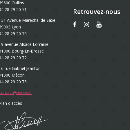
69600 Oullins
04 28 29 20 71
Retrouvez-nous
131 Avenue Maréchal de Saxe
69003 Lyon
04 28 29 20 70
19 avenue Alsace Lorraine
01000 Bourg-En-Bresse
04 28 29 20 72
16 rue Gabriel Jeanton
71000 Mâcon
04 28 29 20 73
contact@avons.fr
Plan d'accès