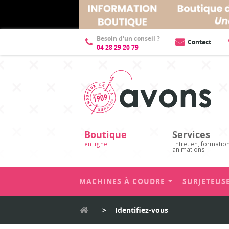
Besoin d'un conseil ?
Contact
04 28 29 20 79
Boutique
Services
en ligne
Entretien, formatio
animations
MACHINES À COUDRE
SURJETEUS
>
Identifiez-vous