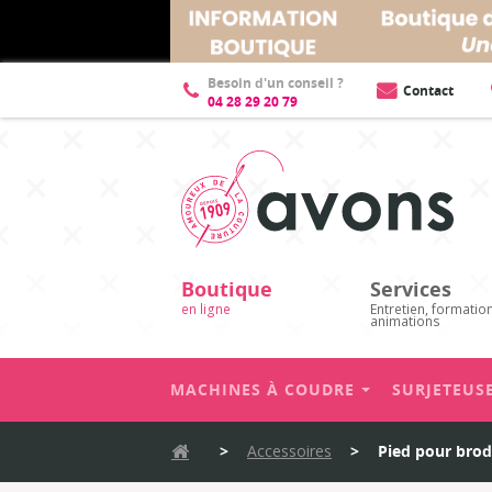
Description
Accessoires
Besoin d'un conseil ?
Contact
04 28 29 20 79
Boutique
Services
en ligne
Entretien, formatio
animations
MACHINES À COUDRE
SURJETEUS
>
Accessoires
>
Pied pour brod