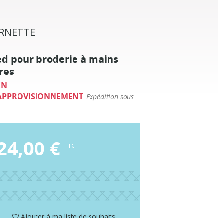
RNETTE
ed pour broderie à mains
bres
EN
APPROVISIONNEMENT
Expédition sous
24,00 €
TTC
Ajouter à ma liste de souhaits