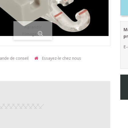
Agrandir
Me
l'image
p
E-
nde de conseil
Essayez-le chez nous