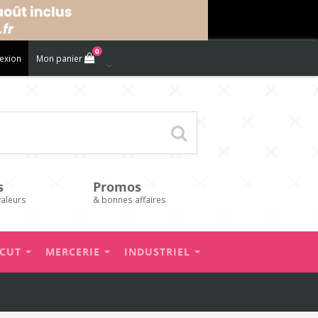
0
exion
Mon panier
s
Promos
valeurs
& bonnes affaires
’CUT
MERCERIE
INDUSTRIEL