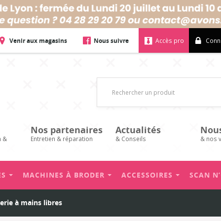
Venir aux magasins
Nous suivre
Accès pro
Conn
Nos partenaires
Actualités
Nou
n &
Entretien & réparation
& Conseils
& nos 
ES
MACHINES À BRODER
ACCESSOIRES
SCAN N
erie à mains libres