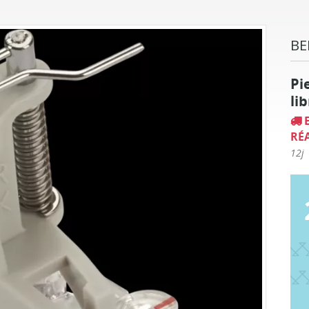
BE
Pi
li
RÉ
12j