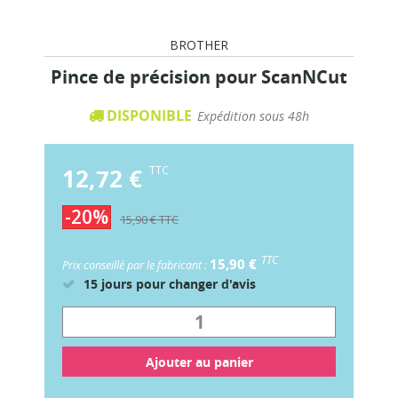
BROTHER
Pince de précision pour ScanNCut
DISPONIBLE
Expédition sous 48h
12,72 €
TTC
-20%
15,90 €
TTC
TTC
15,90 €
Prix conseillé par le fabricant :
15 jours pour changer d'avis
Ajouter au panier