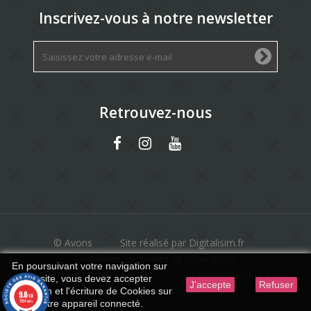
Inscrivez-vous à notre newsletter
Retrouvez-nous
© Avons
Site réalisé par Digitalisim.fr
Conditions générales de réparations
En poursuivant votre navigation sur
Mentions légales & CGV
Qui sommes-nous ?
ce site, vous devez accepter
J'accepte
Refuser
Machine à broder
l’utilisation et l'écriture de Cookies sur
9.8
/10
1594 avis
votre appareil connecté.