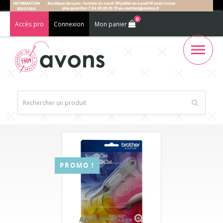
0
Accès pro
Connexion
Mon panier
PROMO !
Agrandir l'image