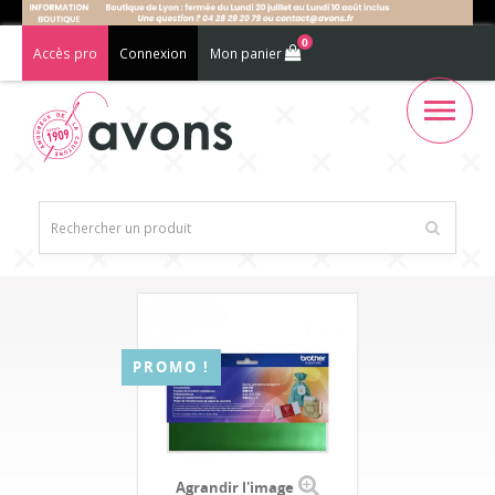
0
Accès pro
Connexion
Mon panier
PROMO !
Agrandir l'image