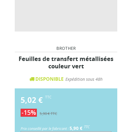
BROTHER
Feuilles de transfert métallisées
couleur vert
DISPONIBLE
Expédition sous 48h
5,02 €
TTC
-15%
5,90 €
TTC
TTC
5,90 €
Prix conseillé par le fabricant :