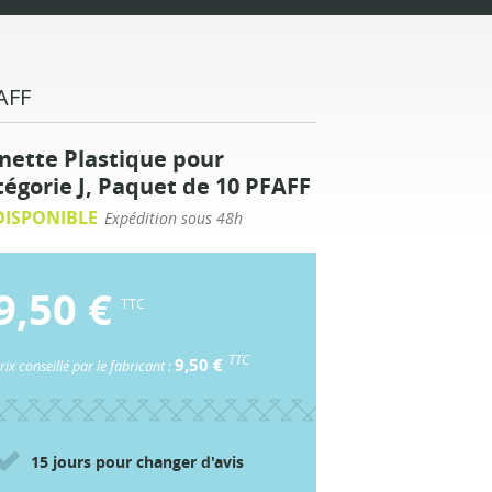
AFF
nette Plastique pour
tégorie J, Paquet de 10 PFAFF
ISPONIBLE
Expédition sous 48h
9,50 €
TTC
TTC
9,50 €
rix conseillé par le fabricant :
15 jours pour changer d'avis