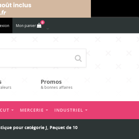
0
exion
Mon panier
s
Promos
valeurs
& bonnes affaires
’CUT
MERCERIE
INDUSTRIEL
tique pour catégorie J, Paquet de 10