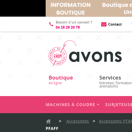
Besoin d'un conseil ?
Contact
04 28 29 20 79
Boutique
Services
en ligne
Entretien, formatio
animations
MACHINES À COUDRE
SURJETEUS
>
Accessoires
>
Accessoires PFA
PFAFF