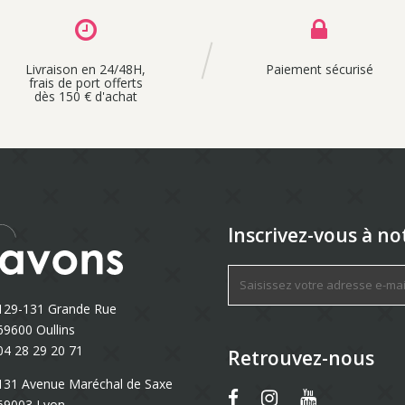
Livraison en 24/48H,
Paiement sécurisé
frais de port offerts
dès 150 € d'achat
Inscrivez-vous à no
129-131 Grande Rue
69600 Oullins
04 28 29 20 71
Retrouvez-nous
131 Avenue Maréchal de Saxe
69003 Lyon