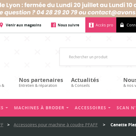
Venir aux magasins
Nous suivre
Accès pro
Conn
Nos partenaires
Actualités
Nou
n &
Entretien & réparation
& Conseils
& nos 
ES
MACHINES À BRODER
ACCESSOIRES
SCAN N
FF
>
Accessoires pour machine à coudre PFAFF
>
Canette Plas