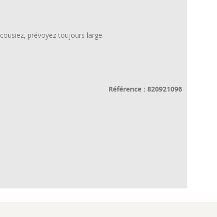
 cousiez, prévoyez toujours large.
Référence : 820921096