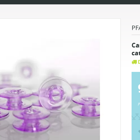
PF
Ca
ca
D
P