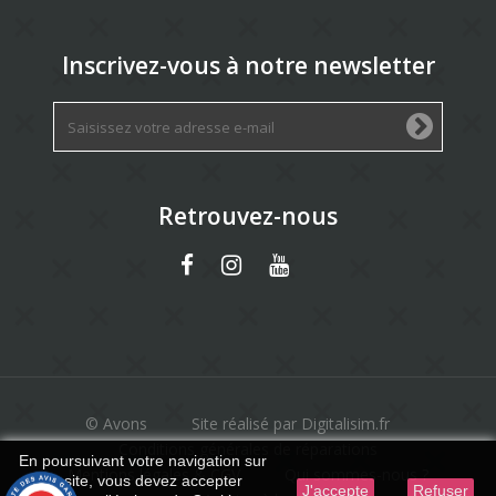
Inscrivez-vous à notre newsletter
Retrouvez-nous
© Avons
Site réalisé par Digitalisim.fr
Conditions générales de réparations
En poursuivant votre navigation sur
Mentions légales & CGV
Qui sommes-nous ?
ce site, vous devez accepter
J'accepte
Refuser