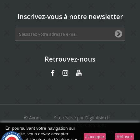
Inscrivez-vous à notre newsletter
Retrouvez-nous
© Avons
Site réalisé par Digitalisim.fr
Conditions générales de réparations
En poursuivant votre navigation sur
Mentions légales & CGV
Qui sommes-nous ?
ce site, vous devez accepter
J'accepte
Refuser
Machine à broder
l’utilisation et l'écriture de Cookies sur