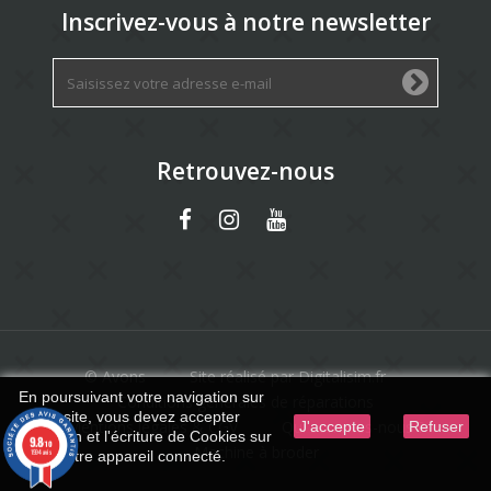
Inscrivez-vous à notre newsletter
Retrouvez-nous
© Avons
Site réalisé par Digitalisim.fr
En poursuivant votre navigation sur
Conditions générales de réparations
ce site, vous devez accepter
Mentions légales & CGV
Qui sommes-nous ?
J'accepte
Refuser
l’utilisation et l'écriture de Cookies sur
9.8
/10
Machine à broder
1594 avis
votre appareil connecté.