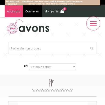
0
Accès pro
Connexion
Mon panier
Tri
PP1