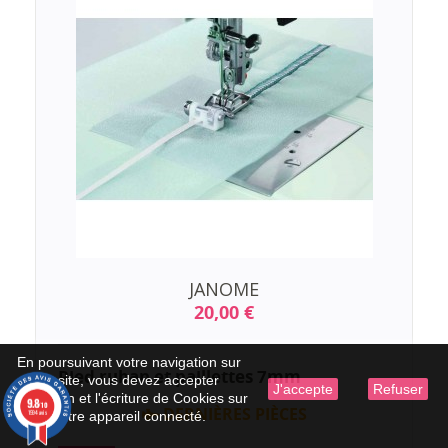
JANOME
20,00 €
En poursuivant votre navigation sur
Pied ruban et paillettes 7mm
ce site, vous devez accepter
J'accepte
Refuser
l’utilisation et l'écriture de Cookies sur
9.8
/10
DERNIÈRES PIÈCES
1594 avis
votre appareil connecté.