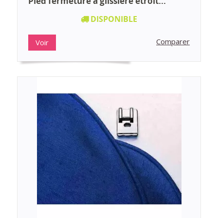
Pied fermeture à glissière étroit...
DISPONIBLE
Comparer
Voir