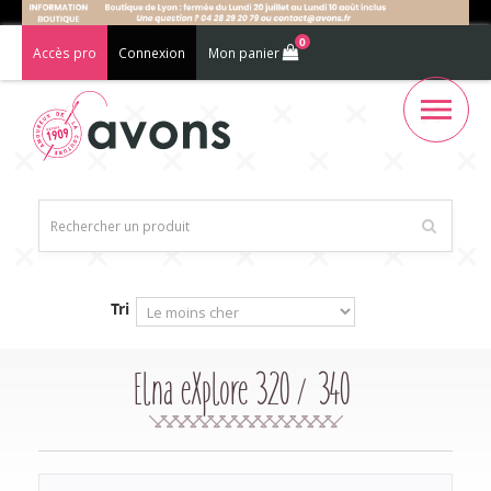
0
Accès pro
Connexion
Mon panier
Tri
Elna eXplore 320 / 340