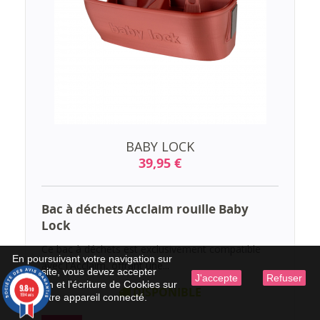
BABY LOCK
39,95 €
Bac à déchets Acclaim rouille Baby
Lock
Ce bac à déchets est exclusivement compatible
En poursuivant votre navigation sur
avec l'Acclaim, offrant une...
ce site, vous devez accepter
J'accepte
Refuser
l’utilisation et l'écriture de Cookies sur
9.8
DISPONIBLE
/10
1594 avis
votre appareil connecté.