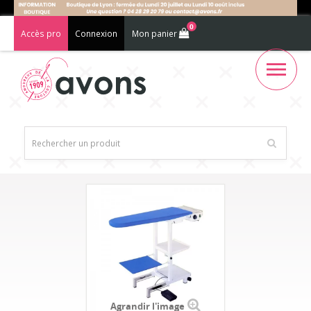
0
Accès pro
Connexion
Mon panier
Agrandir l'image