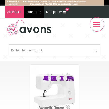
0
Accès pro
Connexion
Mon panier
Agrandir l'image