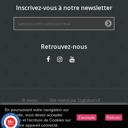
Inscrivez-vous à notre newsletter
Retrouvez-nous
© Avons
Site réalisé par Digitalisim.fr
Conditions générales de réparations
En poursuivant votre navigation sur
Mentions légales & CGV
Qui sommes-nous ?
ce site, vous devez accepter
J'accepte
Refuser
Machine à broder
l’utilisation et l'écriture de Cookies sur
9.8
/10
1594 avis
votre appareil connecté.