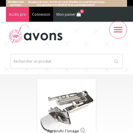
0
Accès pro
Connexion
Mon panier
Agrandir l'image