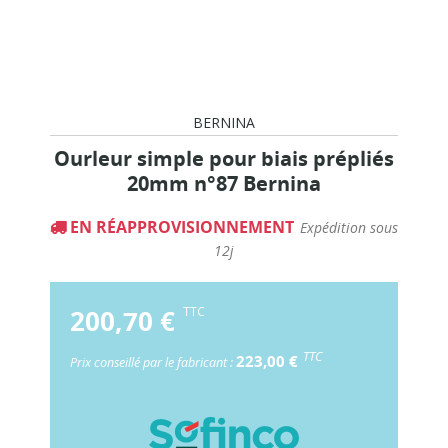
BERNINA
Ourleur simple pour biais prépliés
20mm n°87 Bernina
EN RÉAPPROVISIONNEMENT
Expédition sous
12j
200,70 €
TTC
TTC
223,00 €
Prix conseillé par le fabricant :