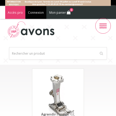
0
Accès pro
Connexion
Mon panier
Agrandir l'image