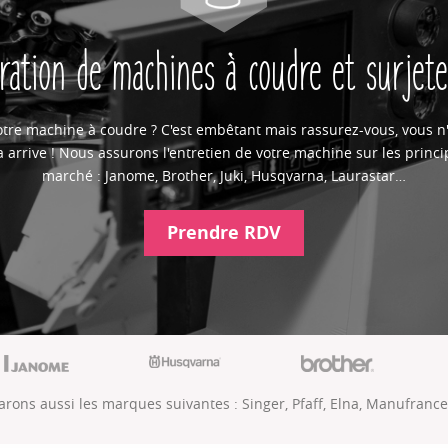
ration de machines à coudre et surjet
tre machine à coudre ? C'est embêtant mais rassurez-vous, vous n'
 arrive ! Nous assurons l'entretien de votre machine sur les prin
marché : Janome, Brother, Juki, Husqvarna, Laurastar…
Prendre RDV
rons aussi les marques suivantes : Singer, Pfaff, Elna, Manufranc