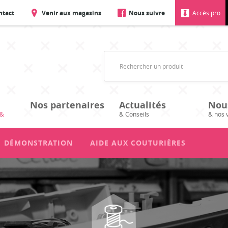
ntact
Venir aux magasins
Nous suivre
Accès pro
Nos partenaires
Actualités
Nou
 &
& Conseils
& nos 
DÉMONSTRATION
AIDE AUX COUTURIÈRES