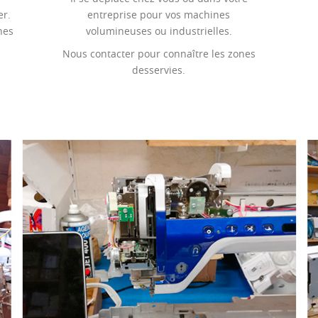
er.
entreprise pour vos machines
nes
volumineuses ou industrielles.
Nous contacter pour connaître les zones
desservies.