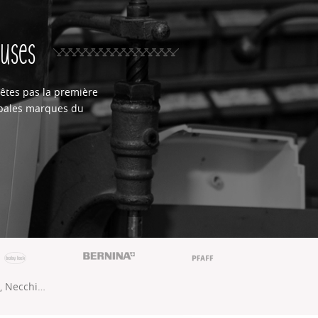
euses
êtes pas la première
cipales marques du
e, Necchi…