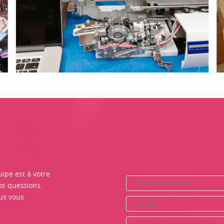
ipe est à votre
os questions.
us vous