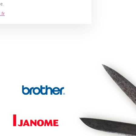
e.
.fr