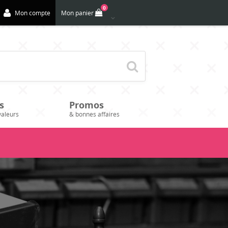
0
Mon compte
Mon panier
s
Promos
valeurs
& bonnes affaires