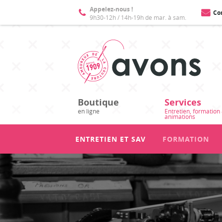
Appelez-nous !
Co
9h30-12h / 14h-19h de mar. à sam.
Boutique
Services
en ligne
Entretien, formation
animations
ENTRETIEN ET SAV
FORMATION