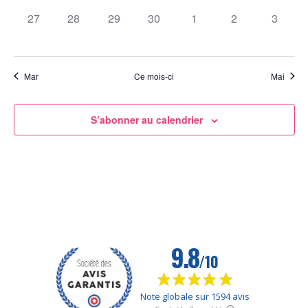
0
0
0
0
0
0
0
27
28
29
30
1
2
3
évènement,
évènement,
évènement,
évènement,
évènement,
évènement,
évènem
Mar
Ce mois-ci
Mai
S’abonner au calendrier