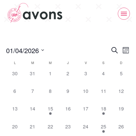
Navig
01/04/2026
Recherche
Mois
de
Sélectionnez
Recherche
L
M
M
J
V
S
D
une
vues
date.
0
0
0
0
0
0
0
30
31
1
2
3
4
5
et
Calendrier
Évèn
évènement,
évènement,
évènement,
évènement,
évènement,
évènement,
évènem
navigatio
de
0
0
0
0
0
0
0
6
7
8
9
10
11
12
évènement,
évènement,
évènement,
évènement,
évènement,
évènement,
évèneme
de
Évènements
0
0
1
0
0
2
0
13
14
15
16
17
18
19
vues
évènement,
évènement,
évènement,
évènement,
évènement,
évènements,
évèneme
Évènemen
0
0
0
0
0
1
0
20
21
22
23
24
25
26
évènement,
évènement,
évènement,
évènement,
évènement,
évènement,
évèneme